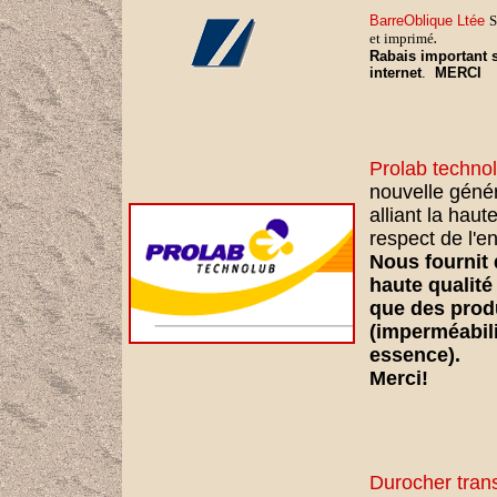
BarreOblique Ltée
S
et imprimé
.
Rabais important s
internet
.
MERCI
Prolab techno
nouvelle génér
alliant la hau
respect de l'e
Nous fournit 
haute qualité
que des prod
(imperméabili
essence).
Merci!
Durocher trans