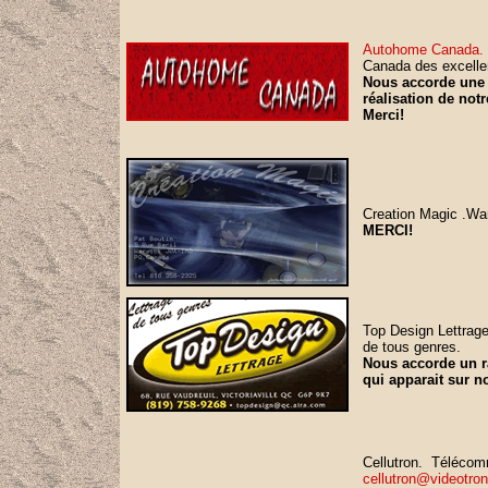
Autohome Canada.
Canada des excelle
Nous accorde une a
réalisation de notr
Merci!
Creation Magic .Wa
MERCI!
Top Design Lettrage
de tous genres.
Nous accorde un ra
qui apparait sur 
Cellutron. Télécom
cellutron@videotron