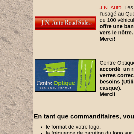
J.N. Auto
. Les
l'usagé au Qu
de 100 véhicul
offre une ban
vers le nôtre.
Merci!
Centre Optique
accordé un ra
verres correc
besoins (Util
casque).
Merci!
En tant que commanditaires, vou
le format de votre logo.
la fréquence de parution du logo sur n