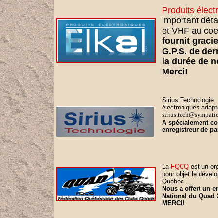
Produits élect
important déta
et VHF au co
fournit grac
G.P.S. de der
la durée de n
Merci!
Sirius Technologie.
électroniques adap
sirius.tech@sympatic
A spécialement co
enregistreur de p
La
FQCQ
est un or
pour objet le dével
Québec .
Nous a offert un 
National du Quad 
MERCI!