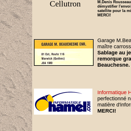
Cellutron
M.Denis Rousseau 
démystifier l'envo
satellite pour la m
MERCI!
Garage M.Bea
maître carrossie
Sablage au je
remorque gra
Beauchesne.
Informatique
perfectionné 
matière d'info
MERCI!