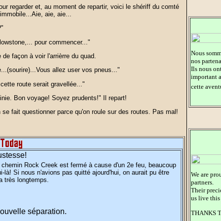
ur regarder et, au moment de repartir, voici le shériff du comté
immobile...Aie, aie, aie...
?"
lowstone,... pour commencer..."
Nous somme
 de façon à voir l'arrièrre du quad.
nos partena
Ils nous on
..(sourire)...Vous allez user vos pneus..."
important a
cette route serait gravellée..."
cette ave
inie. Bon voyage! Soyez prudents!" Il repart!
n se fait questionner parce qu'on roule sur des routes. Pas mal!
ustesse!
e chemin Rock Creek est fermé à cause d'un 2e feu, beaucoup
ui-là! Si nous n'avions pas quitté ajourd'hui, on aurait pu être
We are prou
a très longtemps.
partners.
Their preci
us live thi
 Nouvelle séparation.
THANKS T