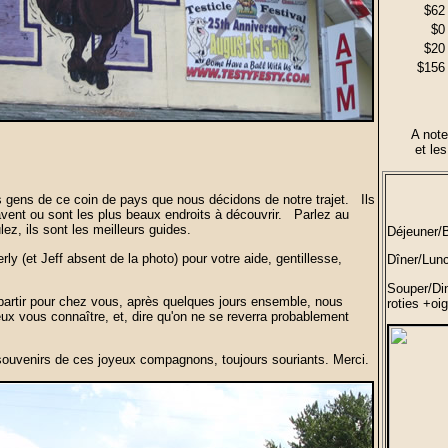
$62
$0
$20
$156
A note
et le
s gens de ce coin de pays que nous décidons de notre trajet. Ils
avent ou sont les plus beaux endroits à découvrir. Parlez au
ez, ils sont les meilleurs guides.
Déjeuner/B
y (et Jeff absent de la photo) pour votre aide, gentillesse,
Dîner/Lun
Souper/Di
repartir pour chez vous, après quelques jours ensemble, nous
roties +oi
x vous connaître, et, dire qu'on ne se reverra probablement
ouvenirs de ces joyeux compagnons, toujours souriants. Merci.