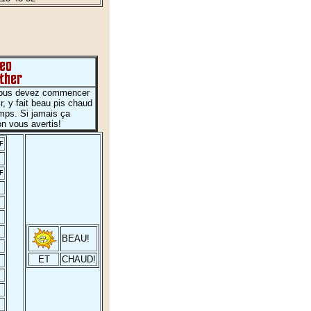
vous devez commencer
ir, y fait beau pis chaud
emps. Si jamais ça
n vous avertis!
F
F
BEAU!
ET
CHAUD!