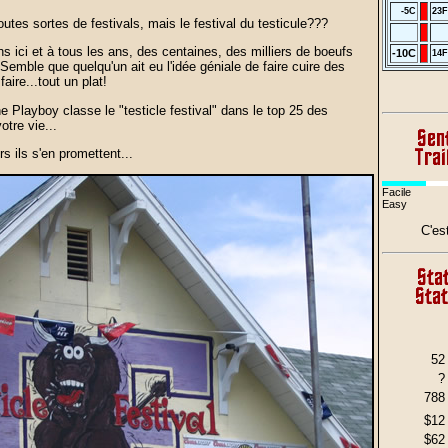
-5C
23F
outes sortes de festivals, mais le festival du testicule???
s ici et à tous les ans, des centaines, des milliers de boeufs
-10C
14F
. Semble que quelqu'un ait eu l'idée géniale de faire cuire des
faire...tout un plat!
e Playboy classe le "testicle festival" dans le top 25 des
tre vie...
rs ils s'en promettent...
Facile
Easy
C'es
52
?
788
$12
$62