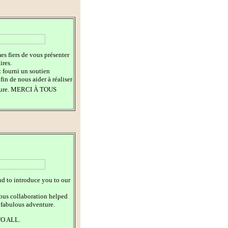
s fiers de vous présenter
ires.
t fourni un soutien
fin de nous aider à réaliser
nture. MERCI À TOUS
d to introduce you to our
ous collaboration helped
s fabulous adventure.
O ALL.