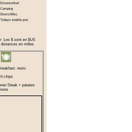
Essence/fuel
Camping
Divers/Misc.
Todays total/du jour
r: Les $ sont en $US
s distances en milles
reakfast: resto
ch:chips
nner:Steak + patates
gnons