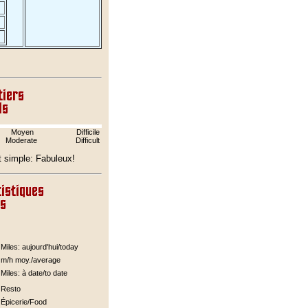
Moyen
Difficile
Moderate
Difficult
t simple: Fabuleux!
Miles: aujourd'hui/today
m/h moy./average
Miles: à date/to date
Resto
Épicerie/Food