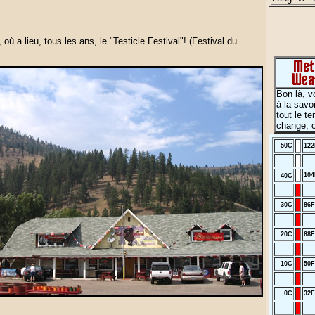
où a lieu, tous les ans, le "Testicle Festival"! (Festival du
Bon là, 
à la savo
tout le t
change, o
50C
122
104
40C
30C
86F
20C
68F
10C
50F
0C
32F