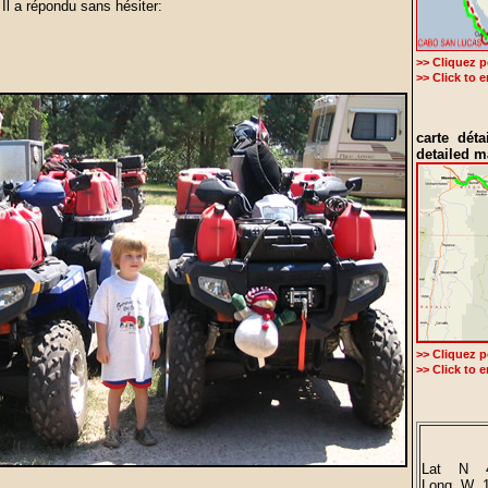
 Il a répondu sans hésiter:
>> Cliquez p
>> Click to 
carte détai
detailed m
>> Cliquez p
>> Click to 
Lat N 4
Long W 1