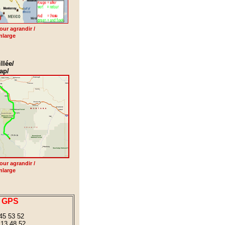
our agrandir /
enlarge
llée/
ap/
our agrandir /
enlarge
GPS
5 53 52
13 48 52