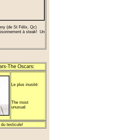
ny (de St Félix, Qc)
saisonnement à steak! Un
ars-The Oscars:
Le plus inusité:
The most
unusual:
 du testicule!