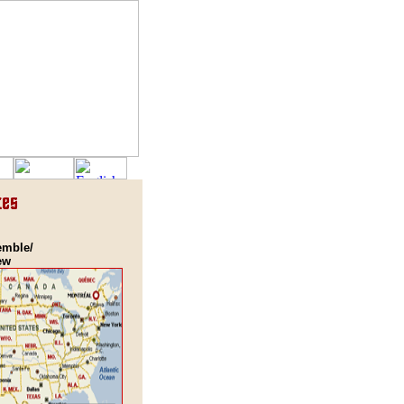
emble/
ew