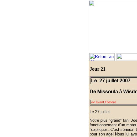
Jour 21
Le 27 juillet 2007
De Missoula à Wisdo
<< avant / before
Le 27 juillet.
Notre plus "grand" fan! Jo
fonctionnement d'un moteur
l'expliquer...C'est sérieux
pour son age! Nous lui avo