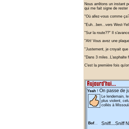
Nous arrêtons un instant po
qui me fait signe de rester 
"Où allez-vous comme ça
"Euh...ben...vers West-Yel
"Sur la route??" Il s'avance
"Ah! Vous avez une plaque.
"Justement, je croyait que 
"Dans 3 miles..L'asphalte f
C'est la première fois qu'o
On passe de j
Yeah
!
Le lendemain, l
plus violent, cel
collés à Missoul
Bof
...
Sniff....Sniff